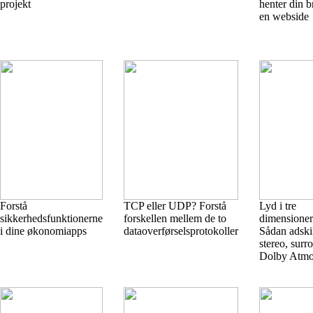
projekt
henter din 
en webside
Forstå
TCP eller UDP? Forstå
Lyd i tre
sikkerhedsfunktionerne
forskellen mellem de to
dimensioner
i dine økonomiapps
dataoverførselsprotokoller
Sådan adskil
stereo, surr
Dolby Atmo