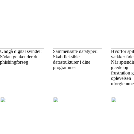
Undgå digital svindel:
Sammensatte datatyper:
Hvorfor spil
Sådan genkender du
Skab fleksible
vækker følel
phishingforsøg
datastrukturer i dine
Når spændi
programmer
glæde og
frustration 
oplevelsen
uforglemme