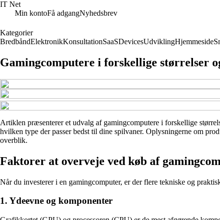
IT Net
Min konto
Få adgang
Nyhedsbrev
Kategorier
Bredbånd
Elektronik
Konsultation
SaaS
Devices
Udvikling
Hjemmeside
S
Gamingcomputere i forskellige størrelser 
Artiklen præsenterer et udvalg af gamingcomputere i forskellige størrels
hvilken type der passer bedst til dine spilvaner. Oplysningerne om produ
overblik.
Faktorer at overveje ved køb af gamingco
Når du investerer i en gamingcomputer, er der flere tekniske og praktis
1. Ydeevne og komponenter
Grafikkortet (GPU) og processoren (CPU) er de mest afgørende kompone