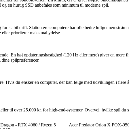
 og en hurtig SSD anbefales som minimum til moderne spil.
 for stabil drift. Stationære computere har ofte bedre luftgennemstrøm
eller prioriterer maksimal ydelse.
de. En høj opdateringshastighed (120 Hz eller mere) giver en mere flyd
dine spilpræferencer.
e. Hvis du ønsker en computer, der kan følge med udviklingen i flere år
er til over 25.000 kr. for high-end-systemer. Overvej, hvilke spil du sp
ragon - RTX 4060 / Ryzen 5
Acer Predator Orion X POX-95