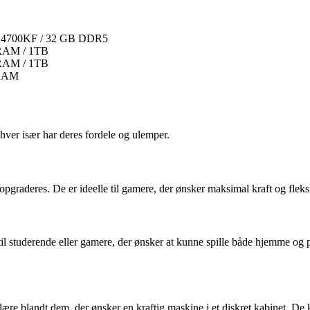
-14700KF / 32 GB DDR5
 RAM / 1TB
 RAM / 1TB
 RAM
ver især har deres fordele og ulemper.
raderes. De er ideelle til gamere, der ønsker maksimal kraft og fleksib
 studerende eller gamere, der ønsker at kunne spille både hjemme og på
re blandt dem, der ønsker en kraftig maskine i et diskret kabinet. De