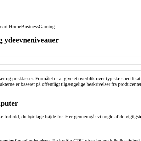
mart Home
Business
Gaming
og ydeevneniveauer
er og prisklasser. Formålet er at give et overblik over typiske specifika
kterne er baseret på offentligt tilgængelige beskrivelser fra producente
mputer
ke forhold, du bør tage højde for. Her gennemgår vi nogle af de vigtigst
nter for spiloplevelsen. En kraftig GPU giver højere billedhastighed 