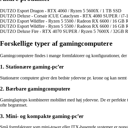
DUTZO Esport Dragon - RTX 4060 / Ryzen 5 5600X / 1 TB SSD
DUTZO Deluxe - Corsair iCUE Cataclysm - RTX 4080 SUPER / i7
DUTZO Esport Wildfire - Ryzen 5 5500 / Radeon RX 6600 / 16 GB
DUTZO Esport Wildfire - Ryzen 5 5500 / Radeon RX 6600 / 16 GB
DUTZO Deluxe Fire - RTX 4070 SUPER / Ryzen 5 7600X / 32GB
Forskellige typer af gamingcomputere
Gamingcomputere findes i mange formfaktorer og konfigurationer, der h
1. Stationære gaming-pc’er
Stationære computere giver den bedste ydeevne pr. krone og kan nemt opg
2. Bærbare gamingcomputere
Gaminglaptops kombinerer mobilitet med høj ydeevne. De er perfekte til
ofte begrænset.
3. Mini- og kompakte gaming-pc’er
Små formfaktorer som mini-tower eller ITX-baserede systemer er populæ