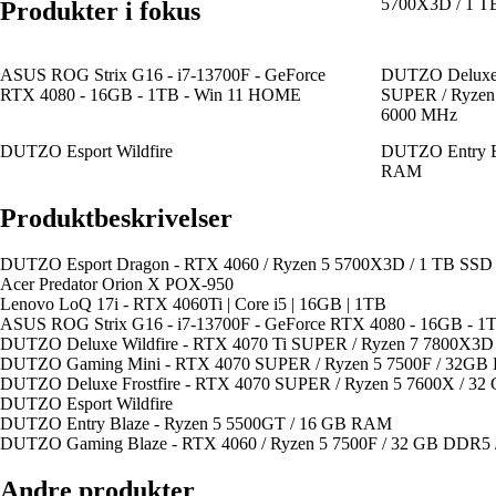
5700X3D / 1 T
Produkter i fokus
ASUS ROG Strix G16 - i7-13700F - GeForce
DUTZO Deluxe W
RTX 4080 - 16GB - 1TB - Win 11 HOME
SUPER / Ryzen
6000 MHz
DUTZO Esport Wildfire
DUTZO Entry Bl
RAM
Produktbeskrivelser
DUTZO Esport Dragon - RTX 4060 / Ryzen 5 5700X3D / 1 TB SSD
Acer Predator Orion X POX-950
Lenovo LoQ 17i - RTX 4060Ti | Core i5 | 16GB | 1TB
ASUS ROG Strix G16 - i7-13700F - GeForce RTX 4080 - 16GB - 
DUTZO Deluxe Wildfire - RTX 4070 Ti SUPER / Ryzen 7 7800X3
DUTZO Gaming Mini - RTX 4070 SUPER / Ryzen 5 7500F / 32G
DUTZO Deluxe Frostfire - RTX 4070 SUPER / Ryzen 5 7600X / 
DUTZO Esport Wildfire
DUTZO Entry Blaze - Ryzen 5 5500GT / 16 GB RAM
DUTZO Gaming Blaze - RTX 4060 / Ryzen 5 7500F / 32 GB DDR5 
Andre produkter