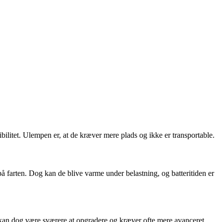
ilitet. Ulempen er, at de kræver mere plads og ikke er transportable.
 farten. Dog kan de blive varme under belastning, og batteritiden er
 kan dog være sværere at opgradere og kræver ofte mere avanceret