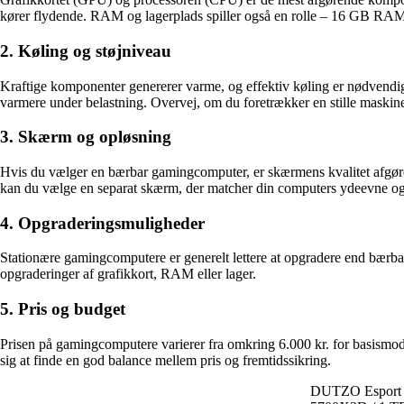
kører flydende. RAM og lagerplads spiller også en rolle – 16 GB RAM
2. Køling og støjniveau
Kraftige komponenter genererer varme, og effektiv køling er nødvendig
varmere under belastning. Overvej, om du foretrækker en stille maskine 
3. Skærm og opløsning
Hvis du vælger en bærbar gamingcomputer, er skærmens kvalitet afgøren
kan du vælge en separat skærm, der matcher din computers ydeevne og 
4. Opgraderingsmuligheder
Stationære gamingcomputere er generelt lettere at opgradere end bærbar
opgraderinger af grafikkort, RAM eller lager.
5. Pris og budget
Prisen på gamingcomputere varierer fra omkring 6.000 kr. for basismodell
sig at finde en god balance mellem pris og fremtidssikring.
DUTZO Esport D