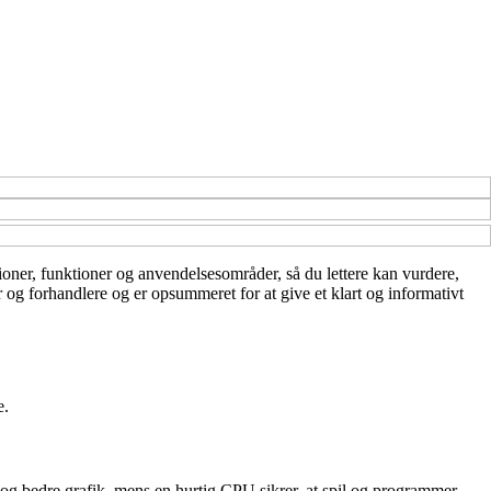
tioner, funktioner og anvendelsesområder, så du lettere kan vurdere,
r og forhandlere og er opsummeret for at give et klart og informativt
e.
og bedre grafik, mens en hurtig CPU sikrer, at spil og programmer