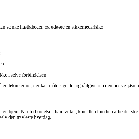
kan sænke hastigheden og udgøre en sikkerhedsrisiko.
:
en.
ikke i selve forbindelsen.
å en tekniker ud, der kan måle signalet og rådgive om den bedste løsnin
ge hjem. Når forbindelsen bare virker, kan alle i familien arbejde, strea
selv den travleste hverdag.