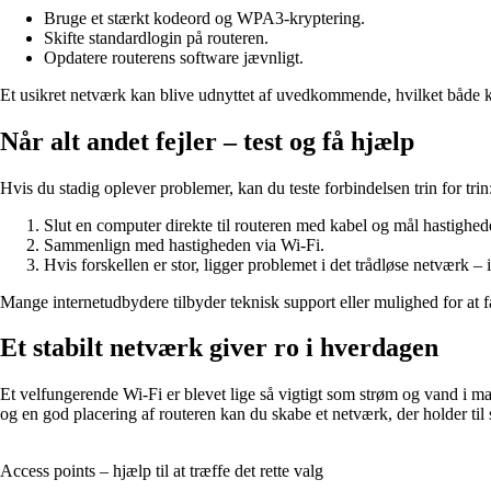
Bruge et stærkt kodeord og WPA3‑kryptering.
Skifte standardlogin på routeren.
Opdatere routerens software jævnligt.
Et usikret netværk kan blive udnyttet af uvedkommende, hvilket både 
Når alt andet fejler – test og få hjælp
Hvis du stadig oplever problemer, kan du teste forbindelsen trin for trin
Slut en computer direkte til routeren med kabel og mål hastighed
Sammenlign med hastigheden via Wi‑Fi.
Hvis forskellen er stor, ligger problemet i det trådløse netværk – 
Mange internetudbydere tilbyder teknisk support eller mulighed for at f
Et stabilt netværk giver ro i hverdagen
Et velfungerende Wi‑Fi er blevet lige så vigtigt som strøm og vand i man
og en god placering af routeren kan du skabe et netværk, der holder til 
Access points – hjælp til at træffe det rette valg