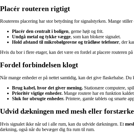
Placér routeren rigtigt
Routerens placering har stor betydning for signalstyrken. Mange stiller d
Placér den centralt i boligen
, gerne højt og frit.
Undgå metal og tykke vægge
, som kan blokere signalet.
Hold afstand til mikrobølgeovne og trådløse telefoner
, der ka
Hvis du bor i flere etager, kan det være en fordel at placere routeren på 
Fordel forbindelsen klogt
Når mange enheder er på nettet samtidig, kan det give flaskehalse. Du k
Brug kabel, hvor det giver mening.
Stationære computere, spil
Prioritér vigtige enheder.
Mange routere har en funktion kalde
Sluk for ubrugte enheder.
Printere, gamle tablets og smarte ap
Udvid dækningen med mesh eller forstærke
Hvis signalet ikke når ud i alle rum, kan du udvide dækningen. Et
mes
dækning, også når du bevæger dig fra rum til rum.