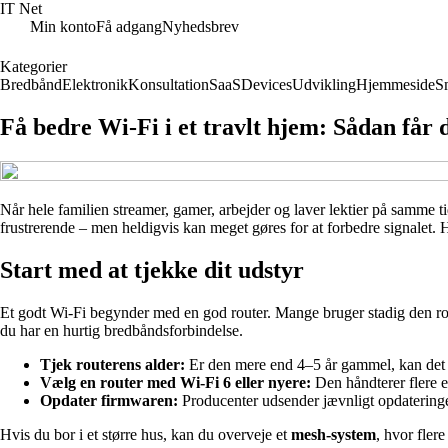
IT Net
Min konto
Få adgang
Nyhedsbrev
Kategorier
Bredbånd
Elektronik
Konsultation
SaaS
Devices
Udvikling
Hjemmeside
S
Få bedre Wi‑Fi i et travlt hjem: Sådan får du
Når hele familien streamer, gamer, arbejder og laver lektier på samme
frustrerende – men heldigvis kan meget gøres for at forbedre signalet. Her
Start med at tjekke dit udstyr
Et godt Wi‑Fi begynder med en god router. Mange bruger stadig den route
du har en hurtig bredbåndsforbindelse.
Tjek routerens alder:
Er den mere end 4–5 år gammel, kan det væ
Vælg en router med Wi‑Fi 6 eller nyere:
Den håndterer flere 
Opdater firmwaren:
Producenter udsender jævnligt opdateringer,
Hvis du bor i et større hus, kan du overveje et
mesh‑system
, hvor fler