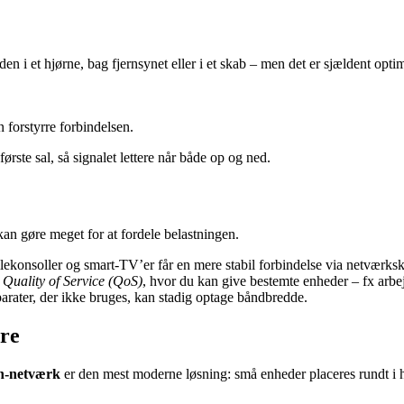
en i et hjørne, bag fjernsynet eller i et skab – men det er sjældent optim
n forstyrre forbindelsen.
første sal, så signalet lettere når både op og ned.
an gøre meget for at fordele belastningen.
lekonsoller og smart‑TV’er får en mere stabil forbindelse via netværksk
t
Quality of Service (QoS)
, hvor du kan give bestemte enheder – fx arbe
parater, der ikke bruges, kan stadig optage båndbredde.
re
h‑netværk
er den mest moderne løsning: små enheder placeres rundt i