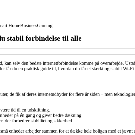
mart Home
Business
Gaming
 stabil forbindelse til alle
 tid, kan selv den bedste internetforbindelse komme på overarbejde. Us
 får du en praktisk guide til, hvordan du får et stærkt og stabilt Wi‑Fi i
r, de fik af deres internetudbyder for flere år siden – men teknologien 
re tid til en udskiftning.
enheder på én gang og giver bedre dækning.
 der forbedrer stabilitet og sikkerhed.
e små enheder arbejder sammen for at dække hele boligen med et jævnt s